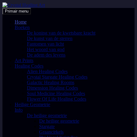
Ga
naar
Zoeken
Primair menu
de
Crystal Healing Art
inhoud
Home
Boeken
De koning van de kwetsbare kracht
De kunst van de sterren
Fantomen van licht
Het woord van god
De adem des levens
Art Prints
Healing Codes
Alien Healing Codes
Crystal Stargate Healing Codes
Galactic Healing Rooms
Dimension Healing Codes
Soul Medicine Healing Codes
Flower Of Life Healing Codes
Heilige Geometrie
Info
De heilige geometrie
De heilige geometrie
Stargate
Graancirkels