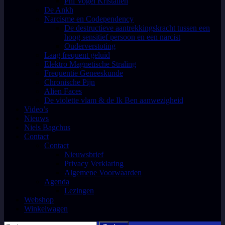
Phi Vogel Kristallen
De Ankh
Narcisme en Codependency
De destructieve aantrekkingskracht tussen een
hoog sensitief persoon en een narcist
Ouderverstoting
Laag frequent geluid
Elektro Magnetische Straling
Frequentie Geneeskunde
Chronische Pijn
Alien Faces
De violette vlam & de Ik Ben aanwezigheid
Video’s
Nieuws
Niels Bagchus
Contact
Contact
Nieuwsbrief
Privacy Verklaring
Algemene Voorwaarden
Agenda
Lezingen
Webshop
Winkelwagen