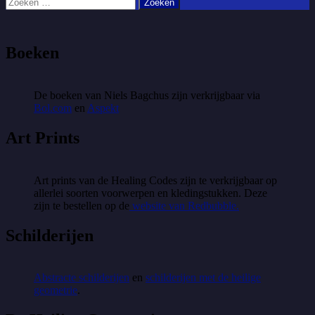
Zoeken
naar:
Boeken
De boeken van Niels Bagchus zijn verkrijgbaar via
Bol.com
en
Aspekt
Art Prints
Art prints van de Healing Codes zijn te verkrijgbaar op
allerlei soorten voorwerpen en kledingstukken. Deze
zijn te bestellen op de
website van Redbubble.
Schilderijen
Abstracte schilderijen
en
schilderijen met de heilige
geometrie
.