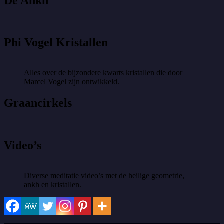
De Ankh
Phi Vogel Kristallen
Alles over de bijzondere kwarts kristallen die door
Marcel Vogel zijn ontwikkeld.
Graancirkels
Video’s
Diverse meditatie video’s met de heilige geometrie,
ankh en kristallen.